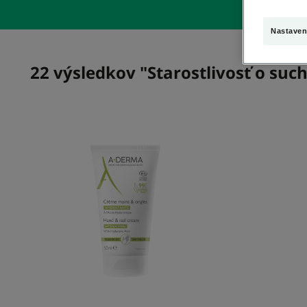
Nastaven
22 výsledkov "Starostlivosť o su
Hydratačný
krém
na
ruky
a
nechty