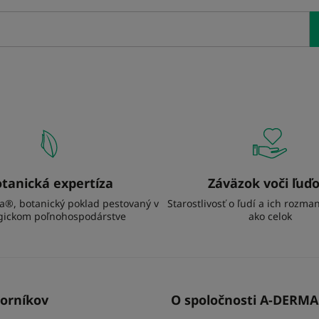
tanická expertíza
Záväzok voči ľuď
a®, botanický poklad pestovaný v
Starostlivosť o ľudí a ich rozma
gickom poľnohospodárstve
ako celok
orníkov
O spoločnosti A-DERMA