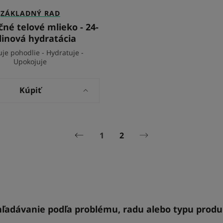
ZÁKLADNÝ RAD
né telové mlieko - 24-
inová hydratácia
uje pohodlie - Hydratuje -
Upokojuje
Kúpiť
1
2
Predchádzajúca
Ďalšia
stránka
stránka
ľadávanie podľa problému, radu alebo typu prod