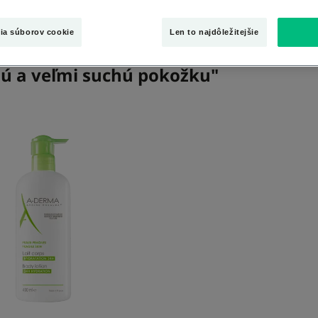
ia súborov cookie
Len to najdôležitejšie
chú a veľmi suchú pokožku"
Hydratačné
telové
mlieko
-
24-
hodinová
hydratácia