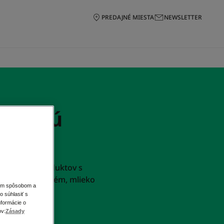
PREDAJNÉ MIESTA
NEWSLETTER
i suchú
trujúcich produktov s
a. Balzam, krém, mlieko
ším spôsobom a
o súhlasiť s
nformácie o
ov:
Zásady