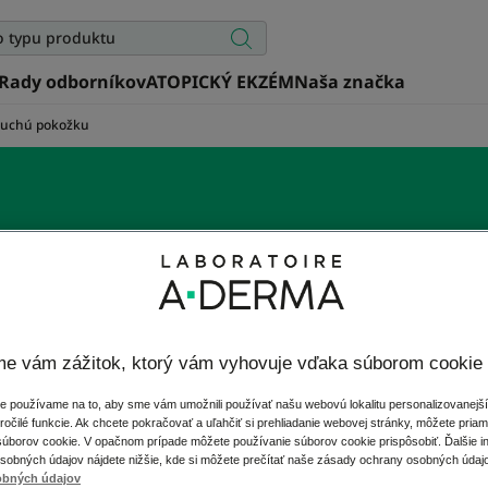
Rady odborníkov
ATOPICKÝ EKZÉM
Naša značka
 suchú pokožku
tlivosť o suchú a veľm
pokožku
e vám zážitok, ktorý vám vyhovuje vďaka súborom cookie
veľmi suchú pokožku, objavte našu ponuku vyživujúcich oše
Rhealba® pochádzajúcim z ekologického poľnohospodárstv
e používame na to, aby sme vám umožnili používať našu webovú lokalitu personalizovanej
alebo sprej; textúru si zvoľte sami podľa svojich potrieb.
očilé funkcie. Ak chcete pokračovať a uľahčiť si prehliadanie webovej stránky, môžete priam
úborov cookie. V opačnom prípade môžete používanie súborov cookie prispôsobiť. Ďalšie i
sobných údajov nájdete nižšie, kde si môžete prečítať naše zásady ochrany osobných údaj
obných údajov