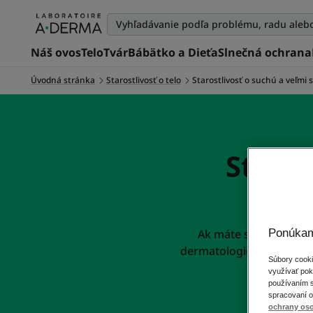
Náš ovos
Telo
Tvár
Bábätko a Dieťa
Slnečná ochrana
Úvodná stránka
Starostlivosť o telo
Starostlivosť o suchú a veľmi
Staros
Ponúkam
Ak máte suchú alebo 
dermatologickým ovsom 
Súbory cooki
využívať pokr
používaním s
spracovaní o
ochrany os