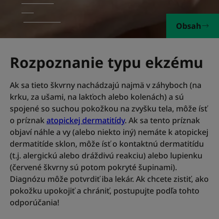
Obsah
Rozpoznanie typu ekzému
Ak sa tieto škvrny nachádzajú najmä v záhyboch (na
krku, za ušami, na lakťoch alebo kolenách) a sú
spojené so suchou pokožkou na zvyšku tela, môže ísť
o príznak
atopickej dermatitídy
. Ak sa tento príznak
objaví náhle a vy (alebo niekto iný) nemáte k atopickej
dermatitíde sklon, môže ísť o kontaktnú dermatitídu
(t.j. alergickú alebo dráždivú reakciu) alebo lupienku
(červené škvrny sú potom pokryté šupinami).
Diagnózu môže potvrdiť iba lekár. Ak chcete zistiť, ako
pokožku upokojiť a chrániť, postupujte podľa tohto
odporúčania!