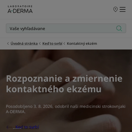
PREDAJNÉ
MIESTA
Úvodná stránka
Keď to svrbí
Kontaktný ekzém
Rozpoznanie a zmiernenie
kontaktného ekzému
Posodobljeno
3. 8. 2026
, odobril
naši medicinski strokovnjaki
A-DERMA
.
Keď to svrbí