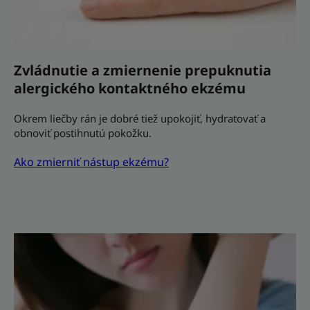
Zvládnutie a zmiernenie prepuknutia
alergického kontaktného ekzému
Okrem liečby rán je dobré tiež upokojiť, hydratovať a
obnoviť postihnutú pokožku.
Ako zmierniť nástup ekzému?
Ekzém
alebo
lupienka
–
ako