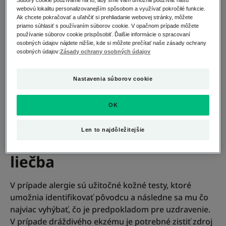
Súbory cookie používame na to, aby sme vám umožnili používať našu
webovú lokalitu personalizovanejším spôsobom a využívať pokročilé funkcie.
Postihnuté oblasti: postihnuté môžu byť všetky
Ak chcete pokračovať a uľahčiť si prehliadanie webovej stránky, môžete
oblasti tváre a tela. Často sú k tomuto ekzému
priamo súhlasiť s používaním súborov cookie. V opačnom prípade môžete
najnáchylnejšie ruky, pretože sú odkryté a vystavené
používanie súborov cookie prispôsobiť. Ďalšie informácie o spracovaní
osobných údajov nájdete nižšie, kde si môžete prečítať naše zásady ochrany
vonkajším vplyvom.
osobných údajov:
Zásady ochrany osobných údajov
Čítať viac
Nastavenia súborov cookie
OK
Alergický alebo dráždivý
Len to najdôležitejšie
kontaktný ekzém:
liečba
V prípade alergie sú užitočné kožné testy, ktoré
umožnia identifikovať pôvodcu a následne sa mu čo
najviac vyhýbať, čo je predpokladom pre uzdravenie.
V prípade dráždivého ekzému je potrebné zistiť zdroj