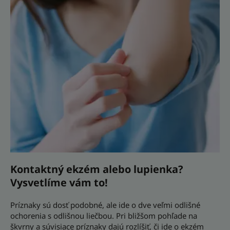
ich
rozoznať?
Kontaktný
ekzém
alebo
lupienka?
Vysvetlíme
vám
to!
Kontaktný ekzém alebo lupienka?
Vysvetlíme vám to!
Príznaky sú dosť podobné, ale ide o dve veľmi odlišné
ochorenia s odlišnou liečbou. Pri bližšom pohľade na
škvrny a súvisiace príznaky dajú rozlíšiť, či ide o ekzém