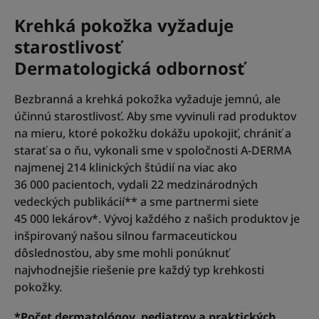
Krehká pokožka vyžaduje
starostlivosť
Dermatologická odbornosť
Bezbranná a krehká pokožka vyžaduje jemnú, ale
účinnú starostlivosť. Aby sme vyvinuli rad produktov
na mieru, ktoré pokožku dokážu upokojiť, chrániť a
starať sa o ňu, vykonali sme v spoločnosti A-DERMA
najmenej 214 klinických štúdií na viac ako
36 000 pacientoch, vydali 22 medzinárodných
vedeckých publikácií** a sme partnermi siete
45 000 lekárov*. Vývoj každého z našich produktov je
inšpirovaný našou silnou farmaceutickou
dôslednosťou, aby sme mohli ponúknuť
najvhodnejšie riešenie pre každý typ krehkosti
pokožky.
*Počet dermatológov, pediatrov a praktických