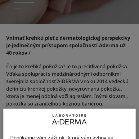
Vnímať krehkú pleť z dermatologickej perspektívy
je jedinečným prístupom spoločnosti Aderma už
40 rokov /
Čo je to krehká pokožka? Je to precitlivená pokožka.
Vďaka spolupráci s medzinárodnými odborníkmi
zverejnila spoločnosť A-DERMA v roku 2014 vedeckú
definíciu krehkej pokožky: nevyrovnaná pokožka,
ktorá je menej odolná voči agresiám. Inými slovami,
pokožka so zraniteľnou kožnou bariérou.
Ako prvá dermatologická značka špecializujúca sa na
krehkú pleť sme sa posunuli o krok ďalej a ukázali
sme, že neexistuje len jeden, ale mnoho typov
krehkej pleti. Čo majú spoločné? Potrebu účinnosti a
Ponúkame vám zážitok, ktorý vám vyhovuje