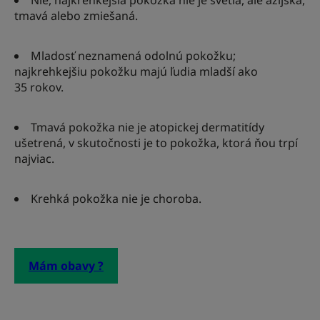
Nie, najkrehkejšia pokožka nie je svetlá, ale ázijská,
tmavá alebo zmiešaná.
Mladosť neznamená odolnú pokožku;
najkrehkejšiu pokožku majú ľudia mladší ako
35 rokov.
Tmavá pokožka nie je atopickej dermatitídy
ušetrená, v skutočnosti je to pokožka, ktorá ňou trpí
najviac.
Krehká pokožka nie je choroba.
Mám obavy ?