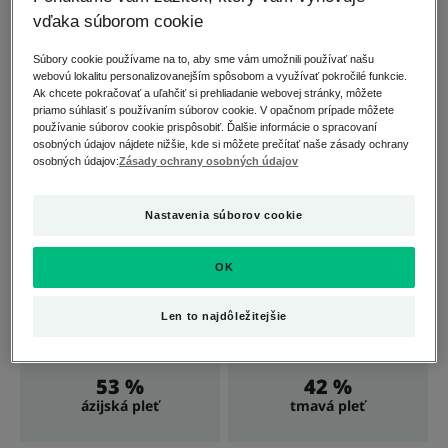
skutočnej bezpečnosti výrobkov, ktorá riadi náš
vďaka súborom cookie
prístup každý deň, v každej fáze vývoja našich
výrobkov.
Súbory cookie používame na to, aby sme vám umožnili používať našu
webovú lokalitu personalizovanejším spôsobom a využívať pokročilé funkcie.
Ak chcete pokračovať a uľahčiť si prehliadanie webovej stránky, môžete
priamo súhlasiť s používaním súborov cookie. V opačnom prípade môžete
používanie súborov cookie prispôsobiť. Ďalšie informácie o spracovaní
Čo ak máme všetci krehkú
osobných údajov nájdete nižšie, kde si môžete prečítať naše zásady ochrany
osobných údajov:
Zásady ochrany osobných údajov
pleť?
Nastavenia súborov cookie
24 %
30%
OK
severokaukazský typ
juhokaukazský typ
(Švédsko, severné
(Španielsko, južné
Len to najdôležitejšie
Francúzsko)
Francúzsko)
53 %
42 %
ázijská pleť
tmavá pleť