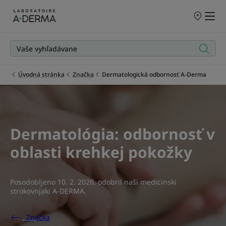
PREDAJNÉ
MIESTA
Úvodná stránka
Značka
Dermatologická odbornosť A-Derma
Dermatológia: odbornosť v
oblasti krehkej pokožky
Posodobljeno
10. 2. 2026
, odobril
naši medicinski
strokovnjaki A-DERMA
.
Značka