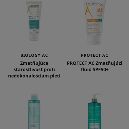
starostlivosť
AC
proti
Zmatňujúci
nedokonalostiam
fluid
pleti
SPF50+
BIOLOGY AC
PROTECT
AC
Zmatňujúca
PROTECT AC Zmatňujúci
starostlivosť proti
fluid SPF50+
nedokonalostiam pleti
Čistiaca
Čistiaci
micelárna
penivý
voda
gél