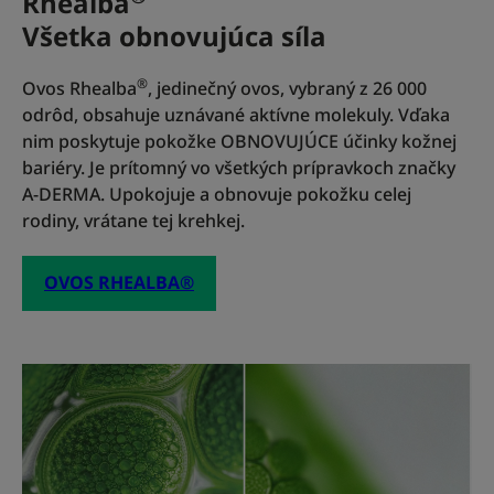
Rhealba
•Obnovuje rovnováhu kožného mikrobiómu
Všetka obnovujúca síla
®
Ovos Rhealba
, jedinečný ovos, vybraný z 26 000
Textúra
Životné prostredie
odrôd, obsahuje uznávané aktívne molekuly. Vďaka
nim poskytuje pokožke OBNOVUJÚCE účinky kožnej
bariéry. Je prítomný vo všetkých prípravkoch značky
A-DERMA. Upokojuje a obnovuje pokožku celej
Výhody textúry
rodiny, vrátane tej krehkej.
Ľahký krém s fluidnou a zmatňujúcou textúrou.
OVOS RHEALBA®
Parfumácia
Jemná prírodná vôňa
¹Cielená genomická štúdia vykonaná na 20 osobách pred a po 29
dňoch aplikácie BIOLOGY AC PERFECT. 2 aplikácie denne.
*Použitie raz alebo dvakrát denne pomáha znižovať opakovanie
nedokonalostí. Preukázaná účinnosť po 12 týždňoch používania.
*Používaním raz alebo dvakrát denne obmedzíte opätovný výskyt
škvŕn. Preukázaná účinnosť po dobu 12 týždňov.