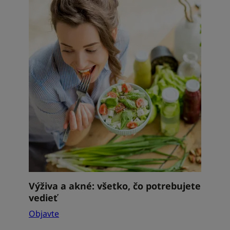
Objavte
Výživa
a
akné:
všetko,
čo
potrebujete
vedieť
Výživa a akné: všetko, čo potrebujete
vedieť
Objavte