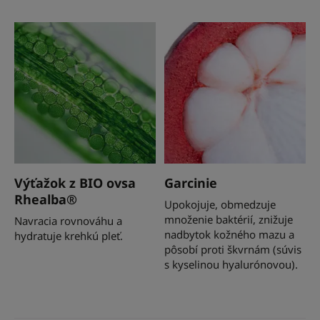
Výťažok z BIO ovsa
Garcinie
Rhealba®
Upokojuje, obmedzuje
množenie baktérií, znižuje
Navracia rovnováhu a
nadbytok kožného mazu a
hydratuje krehkú pleť.
pôsobí proti škvrnám (súvis
s kyselinou hyalurónovou).