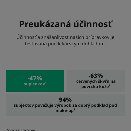
Preukázaná účinnosť
Účinnosť a znášanlivosť našich prípravkov je
testovaná pod lekárskym dohľadom.
-63%
-47%
červených škvŕn na
pupienkov¹
povrchu kože²
94%
subjektov považuje výrobok za dobrý podklad pod
make-up³
Zobraziť zdroje