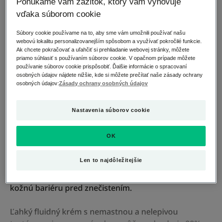
Ponúkame vám zážitok, ktorý vám vyhovuje
Pokožka so sklonom k akné
vďaka súborom cookie
Súbory cookie používame na to, aby sme vám umožnili používať našu
Účinok
webovú lokalitu personalizovanejším spôsobom a využívať pokročilé funkcie.
Ak chcete pokračovať a uľahčiť si prehliadanie webovej stránky, môžete
Proti nedokonalostiam - Obmedzuje vznik škvŕn -
priamo súhlasiť s používaním súborov cookie. V opačnom prípade môžete
Proti starnutiu
používanie súborov cookie prispôsobiť. Ďalšie informácie o spracovaní
osobných údajov nájdete nižšie, kde si môžete prečítať naše zásady ochrany
osobných údajov:
Zásady ochrany osobných údajov
Krajina Pôvodu Francúzsko
Nastavenia súborov cookie
BIOLOGY AC PERFECT pôsobí na nedokonalosti pleti,
ako aj na prvé známky starnutia dospelých. Dermo-
OK
kozmetická starostlivosť s BIO certifikáciou účinne
pomáha odstraňovať čierne bodky, červené a hnedé
Len to najdôležitejšie
stopy po akné a vyrovnáva štruktúru pleti. Produkt
obnovuje rovnováhu kožného mikrobiómu a chráni
kožnú bariéru pred znečistením.
Ľahký fluidný krém s nemastnou a nelepivou