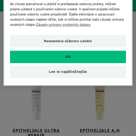
Ak chcete pokračovať a uľahčiť si prehliadanie webovej stránky, môžete
priamo súhlasiť s používaním súborov cookie. V opačnom prípade môžete
používanie súborov cookie prispôsobiť. Ďalšie informácie o spracovaní
2 výsledkov "EPITHELIALE ULTRA REPAIR"
osobných údajov nájdete nižšie, kde si môžete prečítať naše zásady ochrany
osobných údajov:
Zásady ochrany osobných údajov
Špecializovaný rad starostlivosti o krehkú pokožku,
Nastavenia súborov cookie
ktorý sa skladá z krému, ktorý podporuje obnovu
pokožky a má upokojujúci účinok, a gélového oleja
určeného na masáž jaziev a strií.
OK
Regeneračný
Epitheliale
NOVÝ
Len to najdôležitejšie
krém
Ultra
Repair
Masážny
gél-
olej
EPITHELIALE ULTRA
EPITHELIALE A.H
REPAIR