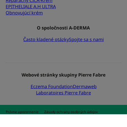
Reparačný CICA-Krém
EPITHELIALE A.H ULTRA
Obnovujúcí krém
O spoločnosti A-DERMA
Často kladené otázky
Spojte sa s nami
Webové stránky skupiny Pierre Fabre
Eczema Foundation
Dermaweb
Laboratoires Pierre Fabre
Právne upozornenie
Zásady ochrany osobných údajov
Nastavenia súborov cookie
© 2026 A-DERMA