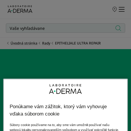
PREDAJNÉ
MIESTA
Úvodná stránka
Rady
EPITHELIALE ULTRA REPAIR
EPITHELIALE ULTRA
REPAIR
Pre krehkú pokožku (vrátane povrchových jaziev)
Ponúkame vám zážitok, ktorý vám vyhovuje
vďaka súborom cookie
Súbory cookie používame na to, aby sme vám umožnili používať našu
webovú lokalitu personalizovanejším spôsobom a využívať pokročilé funkcie.