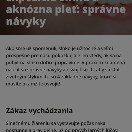
aknózna pleť: správne
návyky
Ako sme už spomenuli, slnko je užitočné a veľmi
prospešné pre našu pokožku, ale len vtedy, ak sa na
pobyt na slnku dobre pripravíme! V praxi to znamená
naučiť sa správne návyky a osvojiť si ich, aby sa stali
životným štýlom: tu sú 4 základné návyky, ktoré si
musíte okamžite osvojiť!
Zákaz vychádzania
Slnečnému žiareniu sa vystavujte počas roka
postupne a pravidelne, už od prvých jarných lúčov.