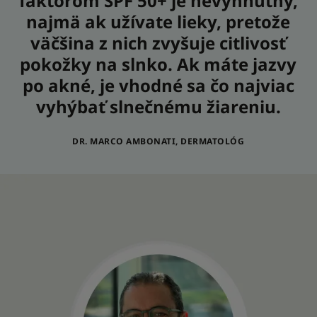
faktorom SPF 50+ je nevyhnutný,
najmä ak užívate lieky, pretože
väčšina z nich zvyšuje citlivosť
pokožky na slnko. Ak máte jazvy
po akné, je vhodné sa čo najviac
vyhýbať slnečnému žiareniu.
DR. MARCO AMBONATI, DERMATOLÓG