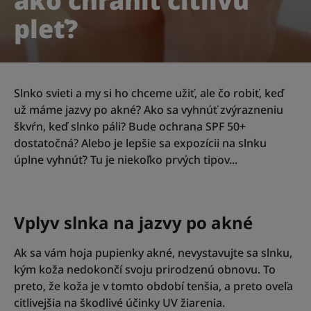
ako chrániť citlivú
pleť?
Slnko svieti a my si ho chceme užiť, ale čo robiť, keď
už máme jazvy po akné? Ako sa vyhnúť zvýrazneniu
škvŕn, keď slnko páli? Bude ochrana SPF 50+
dostatočná? Alebo je lepšie sa expozícii na slnku
úplne vyhnúť? Tu je niekoľko prvých tipov...
Vplyv slnka na jazvy po akné
Ak sa vám hoja pupienky akné, nevystavujte sa slnku,
kým koža nedokončí svoju prirodzenú obnovu. To
preto, že koža je v tomto období tenšia, a preto oveľa
citlivejšia na škodlivé účinky UV žiarenia.