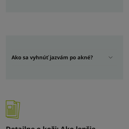
Ako sa vyhnúť jazvám po akné?
Detailne o koži: Ako lepšie