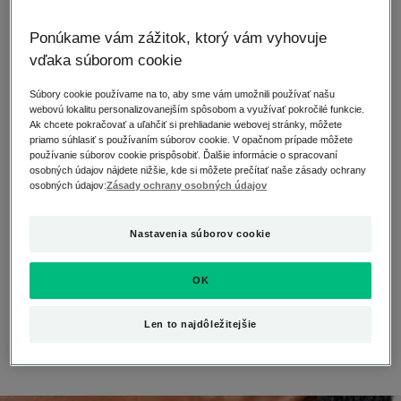
Ale rovnako ako všetky dobré veci sa aj slnko môže
rýchlo stať nepriateľom, pokiaľ si ho neužívate s
Ponúkame vám zážitok, ktorý vám vyhovuje
mierou alebo ak si pri pobyte na slnku starostlivo
vďaka súborom cookie
nechránite pokožku:
Súbory cookie používame na to, aby sme vám umožnili používať našu
Zvyšuje totiž aj produkciu kožného mazu, a môže
webovú lokalitu personalizovanejším spôsobom a využívať pokročilé funkcie.
Ak chcete pokračovať a uľahčiť si prehliadanie webovej stránky, môžete
tak zhoršiť akné.
priamo súhlasiť s používaním súborov cookie. V opačnom prípade môžete
používanie súborov cookie prispôsobiť. Ďalšie informácie o spracovaní
Spôsobuje zosilnenie vrchnej vrstvy kože, čo
osobných údajov nájdete nižšie, kde si môžete prečítať naše zásady ochrany
prispieva k tvorbe pupienkov akné v podobe
osobných údajov:
Zásady ochrany osobných údajov
mikrocýst pod kožou, a zápalových červených, alebo
bielych pupienkov.
Nastavenia súborov cookie
Môže spôsobiť, že sa po jazvách po akné objavia
hnedé škvrny.
OK
Má tendenciu urýchľovať starnutie pleti.
Len to najdôležitejšie
Preto sa treba o pleť správne starať, aby ste zo slnka
čerpali iba jeho výhody.