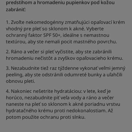
predstihom a hromadeniu pupienkov pod kožou
zabrániť:
Zvoľte nekomedogénny zmatňujúci opaľovací krém
vhodný pre pleť so sklonom k akné. Vyberte
ochranný faktor SPF 50+, ideálne s nemastnou
textúrou, aby ste nemali pocit mastného povrchu.
Ráno a večer si pleť vyčistite, aby ste zabránili
hromadeniu nečistôt a zvyškov opaľovacieho krému.
Nezabudnite tiež raz týždenne vykonať veľmi jemný
peeling, aby ste odstránili odumreté bunky a uľahčili
obnovu pleti.
Nakoniec nešetrite hydratáciou: v lete, keď je
horúco, nezabudnite piť veľa vody a ráno a večer
naneste na pleť so sklonom k akné poriadnu vrstvu
hydratačného krému proti nedokonalostiam. Až
potom použite ochranu proti slnku.