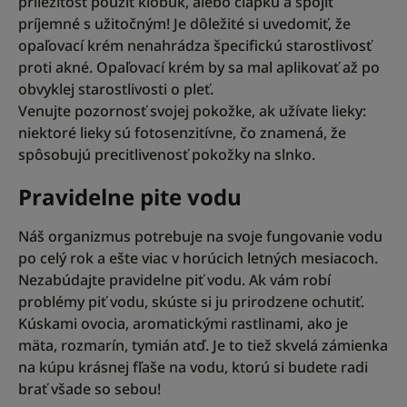
príležitosť použiť klobúk, alebo čiapku a spojiť
príjemné s užitočným! Je dôležité si uvedomiť, že
opaľovací krém nenahrádza špecifickú starostlivosť
proti akné. Opaľovací krém by sa mal aplikovať až po
obvyklej starostlivosti o pleť.
Venujte pozornosť svojej pokožke, ak užívate lieky:
niektoré lieky sú fotosenzitívne, čo znamená, že
spôsobujú precitlivenosť pokožky na slnko.
Pravidelne pite vodu
Náš organizmus potrebuje na svoje fungovanie vodu
po celý rok a ešte viac v horúcich letných mesiacoch.
Nezabúdajte pravidelne piť vodu. Ak vám robí
problémy piť vodu, skúste si ju prirodzene ochutiť.
Kúskami ovocia, aromatickými rastlinami, ako je
mäta, rozmarín, tymián atď. Je to tiež skvelá zámienka
na kúpu krásnej fľaše na vodu, ktorú si budete radi
brať všade so sebou!