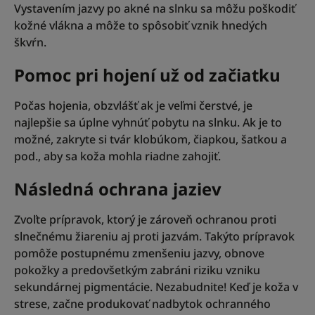
Vystavením jazvy po akné na slnku sa môžu poškodiť
kožné vlákna a môže to spôsobiť vznik hnedých
škvŕn.
Pomoc pri hojení už od začiatku
Počas hojenia, obzvlášť ak je veľmi čerstvé, je
najlepšie sa úplne vyhnúť pobytu na slnku. Ak je to
možné, zakryte si tvár klobúkom, čiapkou, šatkou a
pod., aby sa koža mohla riadne zahojiť.
Následná ochrana jaziev
Zvoľte prípravok, ktorý je zároveň ochranou proti
slnečnému žiareniu aj proti jazvám. Takýto prípravok
pomôže postupnému zmenšeniu jazvy, obnove
pokožky a predovšetkým zabráni riziku vzniku
sekundárnej pigmentácie. Nezabudnite! Keď je koža v
strese, začne produkovať nadbytok ochranného