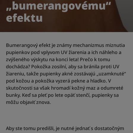
„bumerangovému“
efektu
Bumerangový efekt je známy mechanizmus miznutia
pupienkov pod vplyvom UV žiarenia a ich náhleho a
zvýšeného výskytu na konci leta! Prečo k tomu
dochádza? Pokožka zosilní, aby sa bránila proti UV
žiareniu, takže pupienky akné zostávajú „uzamknuté“
pod kožou a pokožka vyzerá pekne a hladko. V
skutočnosti sa však hromadí kožný maz a odumreté
bunky. Keď sa pleť po lete opäť stenčí, pupienky sa
môžu objaviť znova.
Aby ste tomu predišli, je nutné jednať s dostatočným