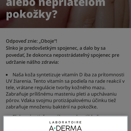
alebo nepriateľom
pokožky?
Odpoveď znie: „Oboje“!
Slnko je predovšetkým spojenec, a dalo by sa
povedať, že dokonca nepostrádateľný spojenec pre
udržanie nášho zdravia:
Naša koža syntetizuje vitamín D iba za prítomnosti
UV žiarenia. Tento vitamín sa podieľa na rade reakcií v
tele, vrátane regulácie tvorby kožného mazu.
Zabraňuje prílišnému masteniu pleti a upchávaniu
pórov. Vďaka svojmu protizápalovému účinku tiež
zabraňuje množeniu baktérií na pokožke.
Slnko nám tiež pomáha regulovať hladinu
melatonínu, hormónu, ktorý zaisťuje kvalitný spánok.