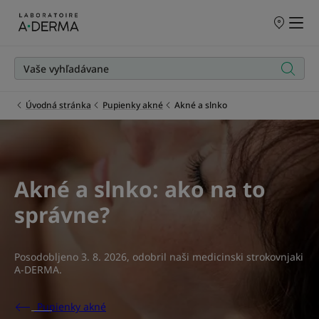
PREDAJNÉ
MIESTA
Úvodná stránka
Pupienky akné
Akné a slnko
Akné a slnko: ako na to
správne?
Posodobljeno
3. 8. 2026
, odobril
naši medicinski strokovnjaki
A-DERMA
.
Pupienky akné