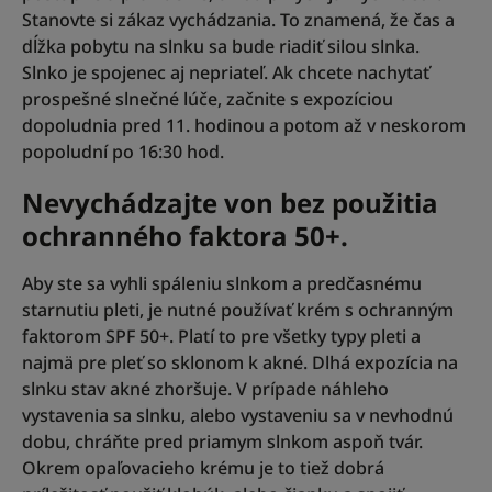
Stanovte si zákaz vychádzania. To znamená, že čas a
dĺžka pobytu na slnku sa bude riadiť silou slnka.
Slnko je spojenec aj nepriateľ. Ak chcete nachytať
prospešné slnečné lúče, začnite s expozíciou
dopoludnia pred 11. hodinou a potom až v neskorom
popoludní po 16:30 hod.
Nevychádzajte von bez použitia
ochranného faktora 50+.
Aby ste sa vyhli spáleniu slnkom a predčasnému
starnutiu pleti, je nutné používať krém s ochranným
faktorom SPF 50+. Platí to pre všetky typy pleti a
najmä pre pleť so sklonom k akné. Dlhá expozícia na
slnku stav akné zhoršuje. V prípade náhleho
vystavenia sa slnku, alebo vystaveniu sa v nevhodnú
dobu, chráňte pred priamym slnkom aspoň tvár.
Okrem opaľovacieho krému je to tiež dobrá